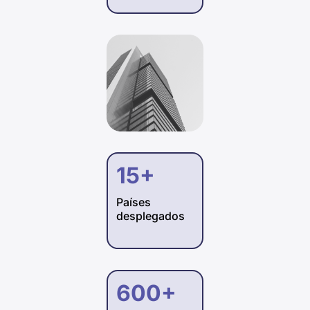
15+
Países
desplegados
600+