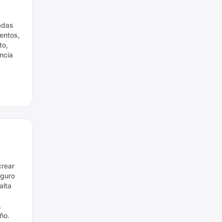
adas
entos,
to,
ncia
crear
eguro
alta
,
ño.