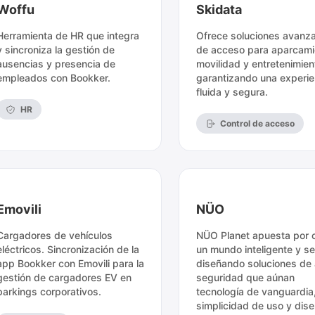
Woffu
Skidata
Herramienta de HR que integra
Ofrece soluciones avanz
y sincroniza la gestión de
de acceso para aparcami
ausencias y presencia de
movilidad y entretenimien
empleados con Bookker.
garantizando una experie
fluida y segura.
HR
Control de acceso
Emovili
NÜO
Cargadores de vehículos
NÜO Planet apuesta por 
eléctricos. Sincronización de la
un mundo inteligente y s
app Bookker con Emovili para la
diseñando soluciones de 
gestión de cargadores EV en
seguridad que aúnan
parkings corporativos.
tecnología de vanguardia
simplicidad de uso y dise