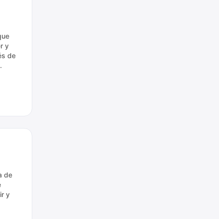
que
r y
és de
.
a de
e
r y