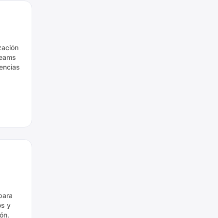
zación
Teams
rencias
para
os y
ón.