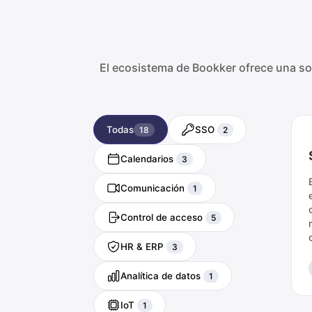
El ecosistema de Bookker ofrece una so
Todas
SSO
18
2
Calendarios
3
Comunicación
1
Control de acceso
5
HR & ERP
3
Analítica de datos
1
IoT
1