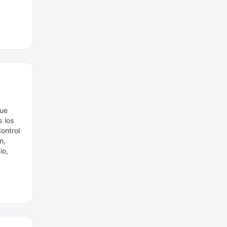
que
s los
ontrol
n,
io,