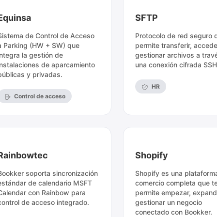
Equinsa
SFTP
Sistema de Control de Acceso
Protocolo de red seguro 
a Parking (HW + SW) que
permite transferir, accede
integra la gestión de
gestionar archivos a trav
instalaciones de aparcamiento
una conexión cifrada SSH
públicas y privadas.
HR
Control de acceso
Rainbowtec
Shopify
Bookker soporta sincronización
Shopify es una plataform
estándar de calendario MSFT
comercio completa que t
Calendar con Rainbow para
permite empezar, expandi
control de acceso integrado.
gestionar un negocio
conectado con Bookker.