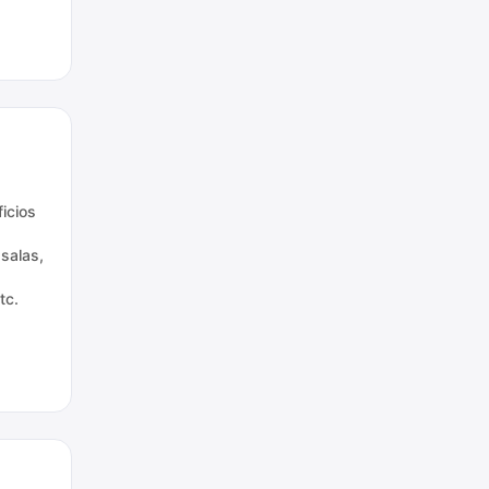
ficios
 salas,
tc.