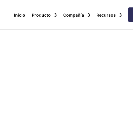
Inicio
Producto
Compañía
Recursos
ible herramienta para revertir la despoblación en la...