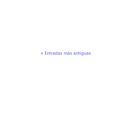
Los espacios de coworking deben garantizar
« Entradas más antiguas
Producto
Con
Gestión de espacios de trabajo
Nos
Organización de puestos de
Clie
trabajo